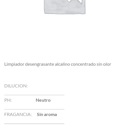
Limpiador desengrasante alcalino concentrado sin olor
DILUCION:
___________________________________
PH:
Neutro
___________________________________
FRAGANCIA:
Sin aroma
___________________________________